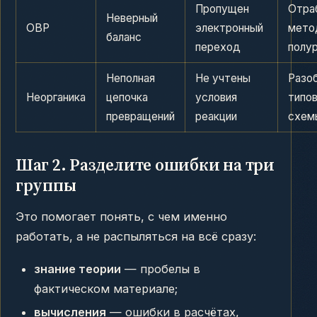
Пропущен
Отра
Неверный
ОВР
электронный
мето
баланс
переход
полу
Неполная
Не учтены
Разо
Неорганика
цепочка
условия
типо
превращений
реакции
схем
Шаг 2. Разделите ошибки на три
группы
Это помогает понять, с чем именно
работать, а не распыляться на всё сразу:
знание теории
— пробелы в
фактическом материале;
вычисления
— ошибки в расчётах,