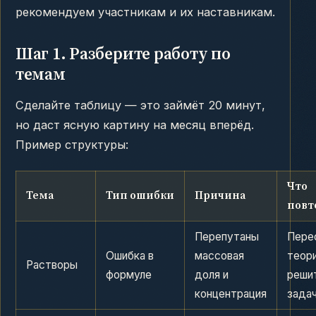
рекомендуем участникам и их наставникам.
Шаг 1. Разберите работу по
темам
Сделайте таблицу — это займёт 20 минут,
но даст ясную картину на месяц вперёд.
Пример структуры:
Что
Тема
Тип ошибки
Причина
повт
Перепутаны
Пере
Ошибка в
массовая
теор
Растворы
формуле
доля и
решит
концентрация
зада